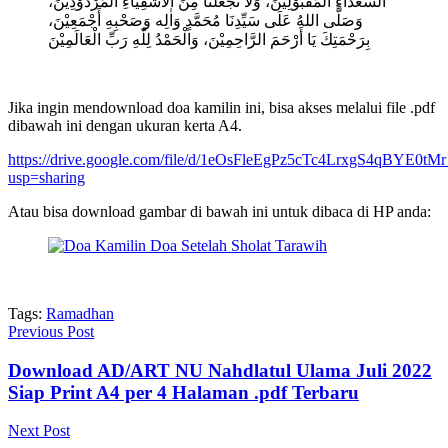
السُّعَدَاءِ الْمَقْبُوْلِيْنَ، وَلَا تَجْعَلْنَا مِنَ اْلأَشْقِيَاءِ الْمَرْدُوْدِيْنَ،
وَصَلَّى اللهُ عَلَى سَيِّدِنَا مُحَمَّدٍ وَاٰلِه وَصَحْبِهِ أَجْمَعِيْنَ،
بِرَحْمَتِكَ يَا أَرْحَمَ الرَّاحِمِيْنَ، وَالْحَمْدُ لِلّٰهِ رَبِّ الْعَالَمِيْنَ
Jika ingin mendownload doa kamilin ini, bisa akses melalui file .pdf
dibawah ini dengan ukuran kerta A4.
https://drive.google.com/file/d/1eOsFleEgPz5cTc4LrxgS4qBYE0tM
usp=sharing
Atau bisa download gambar di bawah ini untuk dibaca di HP anda:
Tags:
Ramadhan
Previous Post
Download AD/ART NU Nahdlatul Ulama Juli 2022
Siap Print A4 per 4 Halaman .pdf Terbaru
Next Post