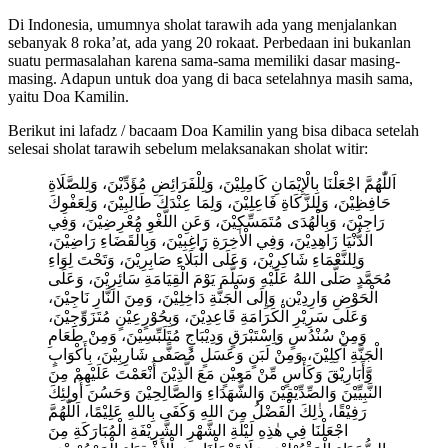
Di Indonesia, umumnya sholat tarawih ada yang menjalankan
sebanyak 8 roka’at, ada yang 20 rokaat. Perbedaan ini bukanlan
suatu permasalahan karena sama-sama memiliki dasar masing-
masing. Adapun untuk doa yang di baca setelahnya masih sama,
yaitu Doa Kamilin.
Berikut ini lafadz / bacaam Doa Kamilin yang bisa dibaca setelah
selesai sholat tarawih sebelum melaksanakan sholat witir:
اَللّٰهُمَّ اجْعَلْنَا بِالْإِيْمَانِ كَامِلِيْنَ، وَلِلْفَرَائِضِ مُؤَدِّيْنَ، وَلِلصَّلَاةِ
حَافِظِيْنَ، وَلِلزَّكَاةِ فَاعِلِيْنَ، وَلِمَا عِنْدَكَ طَالِبِيْنَ، وَلِعَفْوِكَ
رَاجِيْنَ، وَبِالْهُدَى مُتَمَسِّكِيْنَ، وَعَنِ اللَّغْوِ مُعْرِضِيْنَ، وَفِي
الدُّنْيَا زَاهِدِيْنَ، وَفِي الْاٰخِرَةِ رَاغِبِيْنَ، وَبِالْقَضَاءِ رَاضِيْنَ،
وَلِلنَّعْمَاءِ شَاكِرِيْنَ، وَعَلَى الْبَلَاءِ صَابِرِيْنَ، وَتَحْتَ لِوَاءِ
مُحَمَّدٍ صَلَّى اللهُ عَلَيْهِ وَسَلَّمَ يَوْمَ الْقِيَامَةِ سَائِرِيْنَ، وَعَلَى
الْحَوْضِ وَارِدِيْن، وَإِلَى الْجَنَّةِ دَاخِلِيْنَ، وَمِنَ النَّارِ نَاجِيْنَ،
وَعَلَى سَرِيْرِ الْكَرَامَةِ قَاعِدِيْنَ، وَبِحُوْرٍعِيْنٍ مُتَزَوِّجِيْنَ،
وَمِنْ سُنْدُسٍ وَاِسْتَبْرَقٍ وَدِيْبَاجٍ مُتَلَبِّسِيْنَ، وَمِنْ طَعَامِ
الْجَنَّةِ آكِلِيْنَ، وَمِنْ لَبَنٍ وَعَسَلٍ مُصَفًّى شَارِبِيْنَ، بِأَكْوَابٍ
وَّأَبَارِيْقَ وَكَأْسٍ مِّنْ مَعِيْنٍ مَعَ الَّذِيْنَ أَنْعَمْتَ عَلَيْهِمْ مِنَ
النَّبِيِّيْنَ وَالصِّدِّيْقِيْنَ وَالشُّهَدَاءِ وَالصَّالِحِيْنَ وَحَسُنَ أُولئِكَ
رَفِيْقًا، ذٰلِكَ الْفَضْلُ مِنَ اللهِ وَكَفَى بِاللهِ عَلِيْمًا، اَللّٰهُمَّ
اجْعَلْنَا فِي هٰذِهِ لَيْلَةِ الشَّهْرِ الشَّرِيْفَةِ الْمُبَارَكَةِ مِنَ