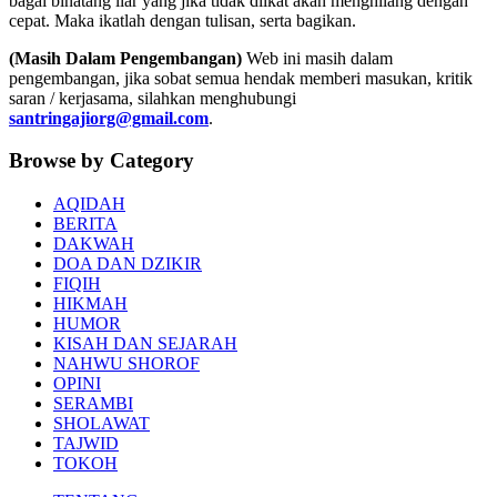
bagai binatang liar yang jika tidak diikat akan menghilang dengan
cepat. Maka ikatlah dengan tulisan, serta bagikan.
(Masih Dalam Pengembangan)
Web ini masih dalam
pengembangan, jika sobat semua hendak memberi masukan, kritik
saran / kerjasama, silahkan menghubungi
santringajiorg@gmail.com
.
Browse by Category
AQIDAH
BERITA
DAKWAH
DOA DAN DZIKIR
FIQIH
HIKMAH
HUMOR
KISAH DAN SEJARAH
NAHWU SHOROF
OPINI
SERAMBI
SHOLAWAT
TAJWID
TOKOH