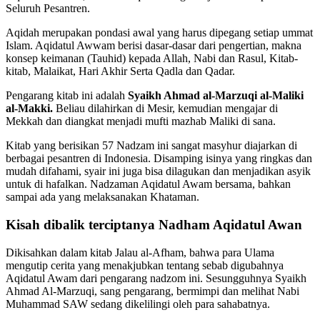
Seluruh Pesantren.
Aqidah merupakan pondasi awal yang harus dipegang setiap ummat
Islam. Aqidatul Awwam berisi dasar-dasar dari pengertian, makna
konsep keimanan (Tauhid) kepada Allah, Nabi dan Rasul, Kitab-
kitab, Malaikat, Hari Akhir Serta Qadla dan Qadar.
Pengarang kitab ini adalah
Syaikh Ahmad al-Marzuqi al-Maliki
al-Makki.
Beliau dilahirkan di Mesir, kemudian mengajar di
Mekkah dan diangkat menjadi mufti mazhab Maliki di sana.
Kitab yang berisikan 57 Nadzam ini sangat masyhur diajarkan di
berbagai pesantren di Indonesia. Disamping isinya yang ringkas dan
mudah difahami, syair ini juga bisa dilagukan dan menjadikan asyik
untuk di hafalkan. Nadzaman Aqidatul Awam bersama, bahkan
sampai ada yang melaksanakan Khataman.
Kisah dibalik terciptanya Nadham Aqidatul Awan
Dikisahkan dalam kitab Jalau al-Afham, bahwa para Ulama
mengutip cerita yang menakjubkan tentang sebab digubahnya
Aqidatul Awam dari pengarang nadzom ini. Sesungguhnya Syaikh
Ahmad Al-Marzuqi, sang pengarang, bermimpi dan melihat Nabi
Muhammad SAW sedang dikelilingi oleh para sahabatnya.