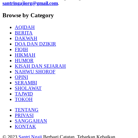
santringajiorg@gmail.com
.
Browse by Category
AQIDAH
BERITA
DAKWAH
DOA DAN DZIKIR
FIQIH
HIKMAH
HUMOR
KISAH DAN SEJARAH
NAHWU SHOROF
OPINI
SERAMBI
SHOLAWAT
TAJWID
TOKOH
TENTANG
PRIVASI
SANGGAHAN
KONTAK
© 2023
Santri Ngaji
Berbagi Catatan, Tebarkan Kebaikan.