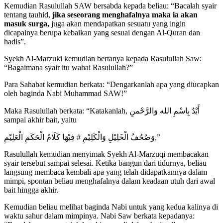
Kemudian Rasulullah SAW bersabda kepada beliau: “Bacalah syair
tentang tauhid,
jika seseorang menghafalnya maka ia akan
masuk surga,
juga akan mendapatkan sesuatu yang ingin
dicapainya berupa kebaikan yang sesuai dengan Al-Quran dan
hadis”.
Syekh Al-Marzuki kemudian bertanya kepada Rasulullah Saw:
“Bagaimana syair itu wahai Rasulullah?”
Para Sahabat kemudian berkata: “Dengarkanlah apa yang diucapkan
oleh baginda Nabi Muhammad SAW!”
Maka Rasulullah berkata: “Katakanlah, أَبْدُ بِاسْمِ الله وَالرَّحْمنِ
sampai akhir bait, yaitu
وَصُحُفُ الْخَلِيْلِ وَالْكَلِيْمِ # فِيْهَا كَلَامُ الْحَكَمِ الْعَلِيْمِ,”
Rasulullah kemudian menyimak Syekh Al-Marzuqi membacakan
syair tersebut sampai selesai. Ketika bangun dari tidurnya, beliau
langsung membaca kembali apa yang telah didapatkannya dalam
mimpi, spontan beliau menghafalnya dalam keadaan utuh dari awal
bait hingga akhir.
Kemudian beliau melihat baginda Nabi untuk yang kedua kalinya di
waktu sahur dalam mimpinya. Nabi Saw berkata kepadanya: