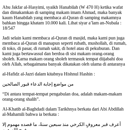
Abu Jakfar al-Hasyimi, syaikh Hanabilah (W 470 H) ketika wafat
dan dimakamkan di samping makam imam Ahmad, maka banyak
kaum Hanabilah yang membaca al-Quran di samping makamnya
bahkan hingga khatam 10.000 kali. Lihat siyar a’lam an-Nubala :
18/547
Jadi selain kami membaca al-Quran di masjid, maka kami pun juga
membaca al-Quran di manapun seperti rubath, mushollah, di rumah,
di toko, di pasar, di rumah sakit, di hotel atau di pekuburan. Dan
kami juga bertawassul dan berdoa di sisi makam orang-orang
sholeh. Karna makam orang sholeh termasuk tempat diijabahi doa
oleh Allah, sebagaimana banyak dikatakan oleh ulama di antaranya
al-Hafidz al-Jazri dalam kitabnya Hishnul Hashin :
من مواضع إجابة الدعاء قبور الصالحين
“Di antara tempat-tempat pengabulan doa, adalah makam-makam
orang-orang shalih”.
Al-Khatib al-Baghdadi dalam Tarikhnya berkata dari Abi Abdillah
al-Mahamili bahwa ia berkata :
أعرف قبر معروفٍ الكرخي منذ سبعين سنةً، ما قصده مهموم إلا
فرج الله همه