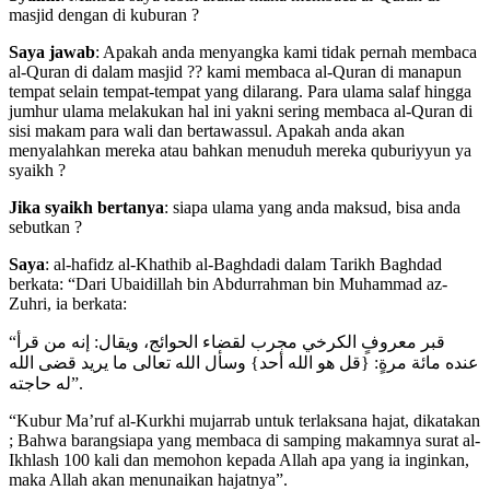
masjid dengan di kuburan ?
Saya jawab
: Apakah anda menyangka kami tidak pernah membaca
al-Quran di dalam masjid ?? kami membaca al-Quran di manapun
tempat selain tempat-tempat yang dilarang. Para ulama salaf hingga
jumhur ulama melakukan hal ini yakni sering membaca al-Quran di
sisi makam para wali dan bertawassul. Apakah anda akan
menyalahkan mereka atau bahkan menuduh mereka quburiyyun ya
syaikh ?
Jika syaikh bertanya
: siapa ulama yang anda maksud, bisa anda
sebutkan ?
Saya
: al-hafidz al-Khathib al-Baghdadi dalam Tarikh Baghdad
berkata: “Dari Ubaidillah bin Abdurrahman bin Muhammad az-
Zuhri, ia berkata:
“قبر معروفٍ الكرخي مجرب لقضاء الحوائج، ويقال: إنه من قرأ
عنده مائة مرةٍ: {قل هو الله أحد} وسأل الله تعالى ما يريد قضى الله
له حاجته”.
“Kubur Ma’ruf al-Kurkhi mujarrab untuk terlaksana hajat, dikatakan
; Bahwa barangsiapa yang membaca di samping makamnya surat al-
Ikhlash 100 kali dan memohon kepada Allah apa yang ia inginkan,
maka Allah akan menunaikan hajatnya”.