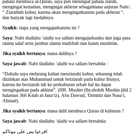
pahala membaca al-Quran, saya pun mendapat pahala ziarah,
mengingat kematian, mengingat akherat sebagaimana anjuran Nabi :
“ Ziarahlah kubur, karena akan mengingatkanmu pada akherat “,
dan banyak lagi faedahnya.
Syaikh
: siapa yang mengajarkanmu ini ?
Saya
: Nabi shallahu ‘alaihi wa sallam mengajarkanku dan juga para
ulama salaf serta jumhur ulama madzhab dan kaum muslimin.
Jika syaikh bertanya
: mana dalilnya ?
Saya jawab
: Nabi shallahu ‘alaihi wa sallam bersabda :
“Dahulu saya melarang kalian menziarahi kubur, sekarang telah
diizinkan atas Muhammad untuk berziarah pada kubur ibunya,
karena itu berziarah lah ke perkuburan sebab hal itu dapat
mengingatkan pada akhirat”. (HR. Muslim (lht.shohih Muslim jilid 2
halaman 366 Kitab al-Jana’iz), Abu Dawud, Tirmidzi dan Nasa’i,
Ahmad).
Jika syaikh bertanya
: mana dalil membaca Quran di kuburan ?
Saya jawab
: Nabi shallahu ‘alaihi wa sallam bersabda:
اقرءوا يس على موتاكم