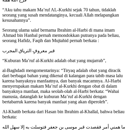
“Aku tahu makam Ma’ruf AL-Kurkhi sejak 70 tahun, tidaklah
seorang yang susah mendatanginya, kecuali Allah melapangkan
kesusahannya”.
Seorang ulama salaf bernama Ibrahim al-Harbi di mana imam
Ahmad bin Hanbal pernah memondokkan putranya pada beliau,
seorang Hafidz, Faqih dan Mujtahid pernah berkata :
قبر معروفٍ الترياق المجرب
“Kuburan Ma’ruf al-Kurkhi adalah obat yang mujarrab”,
al-Baghdadi mengomentarinya: “Tiryaq adalah obat yang diracik
dari berbagai bahan yang dikenal di kalangan para tabib masa lalu
karena banyaknya manfaatnya, dan banyak macamnya. Al-Harbi
menyerupakan makam Ma’ruf al-Kurkhi dengan obat di dalam
banyaknya manfaat, maka seolah-olah al-Harbi berkata: “Wahai
manusia, datanglah ke kuburan Ma’ruf al-Kurkhi dengan
bertabarruk karena banyak manfaat yang akan diperoleh”.
Al-Khatib berkata dari Hasan bin Ibrahim al-Khallal, bahwa beliau
berkata:
ما همني أمر فقصدت قبر موسى بن جعفرٍ فتوسلت به إلا سهل الله