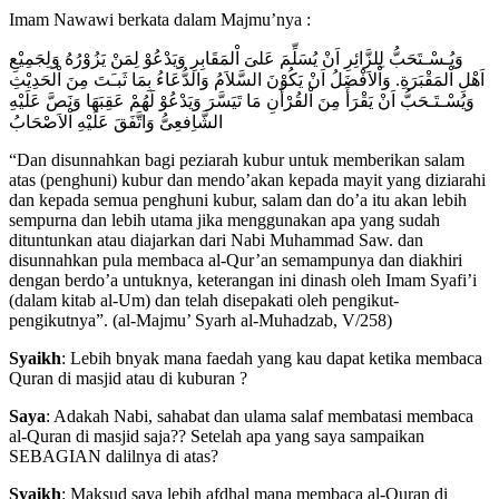
Imam Nawawi berkata dalam Majmu’nya :
وَيُـسْـتَحَبُّ لِلزَّائِرِ اَنْ يُسَلِّمَ عَلىَ اْلمَقَابِرِ وَيَدْعُوْ لِمَنْ يَزُوْرُهُ وَلِجَمِيْعِ
اَهْلِ اْلمَقْبَرَةِ. وَاْلاَفْضَلُ اَنْ يَكُوْنَ السَّلاَمُ وَالدُّعَاءُ بِمَا ثَبـَتَ مِنَ اْلحَدِيْثِ
وَيُسْـتَـحَبُّ اَنْ يَقْرَأَ مِنَ اْلقُرْأٰنِ مَا تَيَسَّرَ وَيَدْعُوْ لَهُمْ عَقِبَهَا وَنَصَّ عَلَيْهِ
الشَّاِفعِىُّ وَاتَّفَقَ عَلَيْهِ اْلاَصْحَابُ
“Dan disunnahkan bagi peziarah kubur untuk memberikan salam
atas (penghuni) kubur dan mendo’akan kepada mayit yang diziarahi
dan kepada semua penghuni kubur, salam dan do’a itu akan lebih
sempurna dan lebih utama jika menggunakan apa yang sudah
dituntunkan atau diajarkan dari Nabi Muhammad Saw. dan
disunnahkan pula membaca al-Qur’an semampunya dan diakhiri
dengan berdo’a untuknya, keterangan ini dinash oleh Imam Syafi’i
(dalam kitab al-Um) dan telah disepakati oleh pengikut-
pengikutnya”. (al-Majmu’ Syarh al-Muhadzab, V/258)
Syaikh
: Lebih bnyak mana faedah yang kau dapat ketika membaca
Quran di masjid atau di kuburan ?
Saya
: Adakah Nabi, sahabat dan ulama salaf membatasi membaca
al-Quran di masjid saja?? Setelah apa yang saya sampaikan
SEBAGIAN dalilnya di atas?
Syaikh
: Maksud saya lebih afdhal mana membaca al-Quran di