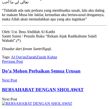
تعالى لي ما أحب
“Tidaklah ada satu perkara yang membuatku susah, lalu aku dating
ke makam Musa bin Jakfar, kemudian aku bertawassul dengannya,
maka Allah akan memudahkan apa yang aku inginkan”
Oleh: Ust. Ibnu Abdillah Al Katibi
Santri Sunni / Penulis Buku “Rekam Jejak Radikalisme Salafi
Wahabi”.(*)
Disadur dari forum SantriNgaji.
Tags:
Al Qur'an
Ziarah
Ziarah Kubur
Previous Post
Do’a Mohon Perbaikan Semua Urusan
Next Post
BERSAHABAT DENGAN SHOLAWAT
Next Post