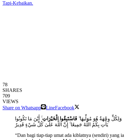
78
SHARES
709
VIEWS
Share on Whatsapp
Line
Facebook
وَلِكُلٍّ وِجْهَةٌ هُوَ مُوَلِّيهَا ۖ
فَاسْتَبِقُوا الْخَيْرَاتِ
ۚ أَيْنَ مَا تَكُونُوا
يَأْتِ بِكُمُ اللَّهُ جَمِيعًا ۚ إِنَّ اللَّهَ عَلَىٰ كُلِّ شَيْءٍ قَدِيرٌ
“Dan bagi tiap-tiap umat ada kiblatnya (sendiri) yang ia