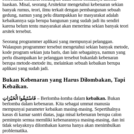
luaskan. Misal, seorang Arsitektur mengetahui kebenaran sekian
banyak rumus, teori, ilmu terkait dengan pembangunan sebuah
gedung, namun yang pelu ditampakkan ke masyarakat adalah
kebaikannya saja berupa bangunan yang sudah jadi itu sendiri
karena belum tentu masyarakat akan menerima sekian banyak teori
arsitek tersebut.
Seorang programmer aplikasi yang mempunyai pelanggan.
Walaupun programmer tersebut mengetahui sekian banyak metode,
kode program sekian juta baris, dan lain sebagainya, namun yang
perlu disampaikan ke pelanggan tersebut bukanlah kebenaran
berupa metode-metode itu, melainkan sebuah kebaikan berupa
aplikasi yang sudah jadi.
Bukan Kebenaran yang Harus Dilombakan, Tapi
Kebaikan.
فَاسْتَبِقُوا الْخَيْرَاتِ –
Berlomba-lomba dalam
kebaikan.
Bukan
berlomba dalam kebenaran. Kita sebagai ummat manusia
mempunyai parameter kebaikan masing-masing. Sepertihalnya
kasus di kamar santri diatas, juga misal kebenaran berupa calon
pemimpin semua memiliki kebenarannya masing-masing, dan ini
tidak selayaknya dilombakan karena hanya akan menimbulkan
problematika.