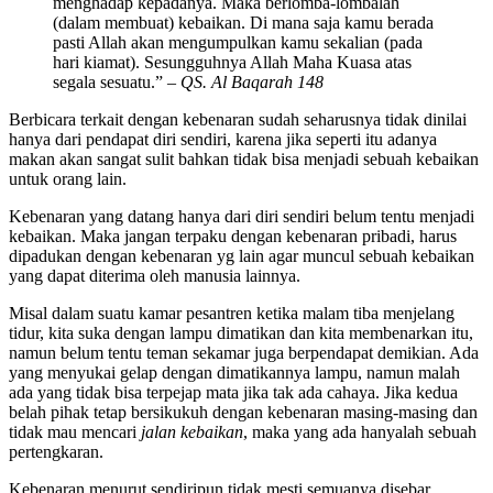
menghadap kepadanya. Maka berlomba-lombalah
(dalam membuat) kebaikan. Di mana saja kamu berada
pasti Allah akan mengumpulkan kamu sekalian (pada
hari kiamat). Sesungguhnya Allah Maha Kuasa atas
segala sesuatu.” –
QS. Al Baqarah 148
Berbicara terkait dengan kebenaran sudah seharusnya tidak dinilai
hanya dari pendapat diri sendiri, karena jika seperti itu adanya
makan akan sangat sulit bahkan tidak bisa menjadi sebuah kebaikan
untuk orang lain.
Kebenaran yang datang hanya dari diri sendiri belum tentu menjadi
kebaikan. Maka jangan terpaku dengan kebenaran pribadi, harus
dipadukan dengan kebenaran yg lain agar muncul sebuah kebaikan
yang dapat diterima oleh manusia lainnya.
Misal dalam suatu kamar pesantren ketika malam tiba menjelang
tidur, kita suka dengan lampu dimatikan dan kita membenarkan itu,
namun belum tentu teman sekamar juga berpendapat demikian. Ada
yang menyukai gelap dengan dimatikannya lampu, namun malah
ada yang tidak bisa terpejap mata jika tak ada cahaya. Jika kedua
belah pihak tetap bersikukuh dengan kebenaran masing-masing dan
tidak mau mencari
jalan kebaikan
, maka yang ada hanyalah sebuah
pertengkaran.
Kebenaran menurut sendiripun tidak mesti semuanya disebar